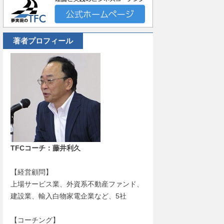
著者プロフィール
TFCコーチ：藤井利久
【経営顧問】
上場サービス業、外資系不動産ファンド、
建設業、輸入白物家電企業など、5社
【コーチング】